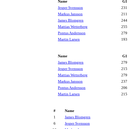
Name
G1
Jesper Svensson
231
Markus Jansson
211
James Blomgren
244
Mattias Wetterberg
255
Pontus Andersson
279
Martin Larsen
193
Name
G1
James Blomgren
279
Jesper Svensson
215
Mattias Wetterberg
279
Markus Jansson
237
Pontus Andersson
206
Martin Larsen
215
#
Name
1
James Blomgren
6
Jesper Svensson