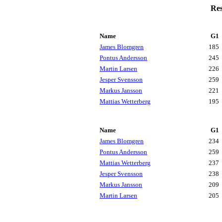
Res
Name
G1
James Blomgren
185
Pontus Andersson
245
Martin Larsen
226
Jesper Svensson
259
Markus Jansson
221
Mattias Wetterberg
195
Name
G1
James Blomgren
234
Pontus Andersson
259
Mattias Wetterberg
237
Jesper Svensson
238
Markus Jansson
209
Martin Larsen
205