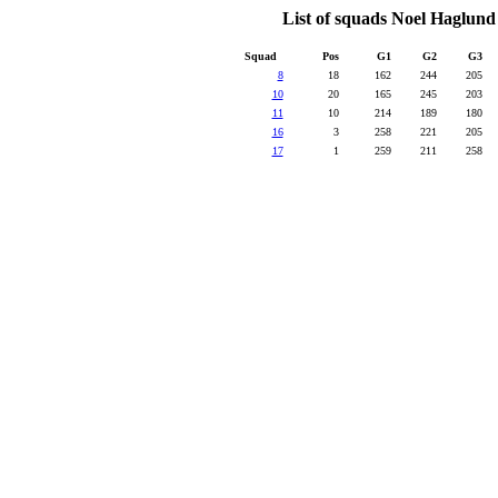
List of squads Noel Haglund
Squad
Pos
G1
G2
G3
8
18
162
244
205
10
20
165
245
203
11
10
214
189
180
16
3
258
221
205
17
1
259
211
258