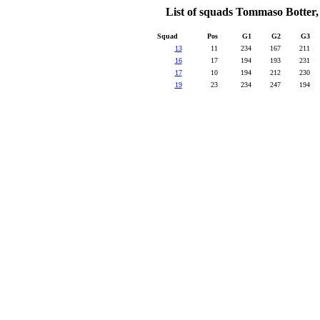
List of squads Tommaso Botter, 
Squad
Pos
G1
G2
G3
13
11
234
167
211
16
17
194
193
231
17
10
194
212
230
19
23
234
247
194