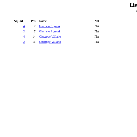
Lis
Squad
Pos
Name
Nat
4
7
Giuliano Signori
ITA
2
7
Giuliano Signori
ITA
4
14
Giuseppe Vallario
ITA
2
11
Giuseppe Vallario
ITA