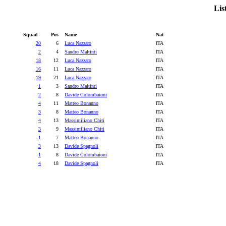
Lis
Squad
Pos
Name
Nat
20
6
Luca Nazzaro
ITA
2
4
Sandro Maltinti
ITA
18
12
Luca Nazzaro
ITA
16
11
Luca Nazzaro
ITA
19
21
Luca Nazzaro
ITA
1
3
Sandro Maltinti
ITA
2
8
Davide Colombaioni
ITA
4
11
Matteo Bonanno
ITA
3
8
Matteo Bonanno
ITA
4
13
Massimiliano Chiti
ITA
3
9
Massimiliano Chiti
ITA
1
7
Matteo Bonanno
ITA
3
13
Davide Spagnoli
ITA
1
8
Davide Colombaioni
ITA
4
18
Davide Spagnoli
ITA