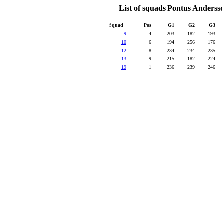
List of squads Pontus Anderss
Squad
Pos
G1
G2
G3
9
4
203
182
193
10
6
194
256
176
12
8
234
234
235
13
9
215
182
224
19
1
236
239
246